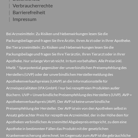
Verbraucherrechte
Barrierefreiheit
Impressum
Bei Arzneimitteln: Zu Risiken und Nebenwirkungen lesen Sie die
Packungsbeilage und fragen Sie Ihre Ärztin, Ihren Arzt oder in Ihrer Apotheke.
Bei Tierarzneimitteln: Zu Risiken und Nebenwirkungen lesen Sie die
Packungsbeilage und fragen Sie Ihre Tierärztin, Ihren Tierarzt oder in Ihrer
Apotheke. Nur solange Vorrat reicht. Irrtum vorbehalten. Alle Preise inkl.
MwSt. * Sparpotential gegenüber der unverbindlichen Preisempfehlung des
Herstellers (UVP) oder der unverbindlichen Herstellermeldung des
Apothekenverkaufspreises (UAVP) an die Informationsstelle für
Arzneispezialitäten (IFA GmbH) / nur bei rezeptfreien Produkten außer
Büchern. UVP = Unverbindliche Preisempfehlung des Herstellers (UVP). AVP =
Apothekenverkaufspreis (AVP). Der AVP ist keine unverbindliche
Preisempfehlung der Hersteller. Der AVP ist ein von den Apotheken selbst in
Ansatz gebrachter Preis für rezeptfreie Arzneimittel, der in der Höhe dem für
Apotheken verbindlichen Arzneimittel Abgabepreis entspricht, zu dem eine
Apotheke in bestimmten Fällen das Produkt mit der gesetzlichen
Krankenversicherung abrechnet. Im Gegensatz zum AVP ist die gebräuchliche