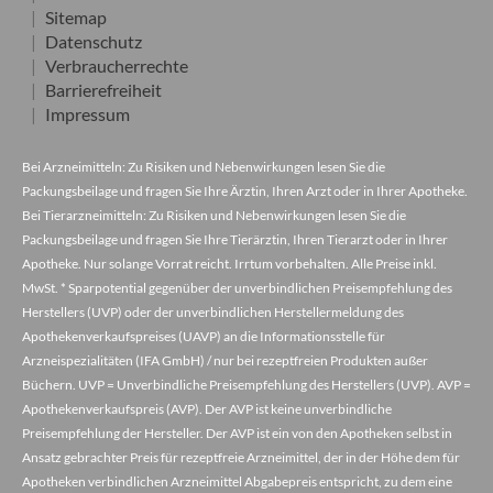
Sitemap
Datenschutz
Verbraucherrechte
Barrierefreiheit
Impressum
Bei Arzneimitteln: Zu Risiken und Nebenwirkungen lesen Sie die
Packungsbeilage und fragen Sie Ihre Ärztin, Ihren Arzt oder in Ihrer Apotheke.
Bei Tierarzneimitteln: Zu Risiken und Nebenwirkungen lesen Sie die
Packungsbeilage und fragen Sie Ihre Tierärztin, Ihren Tierarzt oder in Ihrer
Apotheke. Nur solange Vorrat reicht. Irrtum vorbehalten. Alle Preise inkl.
MwSt. * Sparpotential gegenüber der unverbindlichen Preisempfehlung des
Herstellers (UVP) oder der unverbindlichen Herstellermeldung des
Apothekenverkaufspreises (UAVP) an die Informationsstelle für
Arzneispezialitäten (IFA GmbH) / nur bei rezeptfreien Produkten außer
Büchern. UVP = Unverbindliche Preisempfehlung des Herstellers (UVP). AVP =
Apothekenverkaufspreis (AVP). Der AVP ist keine unverbindliche
Preisempfehlung der Hersteller. Der AVP ist ein von den Apotheken selbst in
Ansatz gebrachter Preis für rezeptfreie Arzneimittel, der in der Höhe dem für
Apotheken verbindlichen Arzneimittel Abgabepreis entspricht, zu dem eine