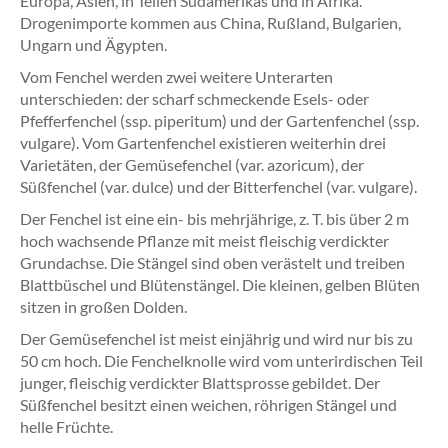
Europa, Asien, in Teilen Südamerikas und in Afrika.
Drogenimporte kommen aus China, Rußland, Bulgarien,
Ungarn und Ägypten.
Vom Fenchel werden zwei weitere Unterarten
unterschieden: der scharf schmeckende Esels- oder
Pfefferfenchel (ssp. piperitum) und der Gartenfenchel (ssp.
vulgare). Vom Gartenfenchel existieren weiterhin drei
Varietäten, der Gemüsefenchel (var. azoricum), der
Süßfenchel (var. dulce) und der Bitterfenchel (var. vulgare).
Der Fenchel ist eine ein- bis mehrjährige, z. T. bis über 2 m
hoch wachsende Pflanze mit meist fleischig verdickter
Grundachse. Die Stängel sind oben verästelt und treiben
Blattbüschel und Blütenstängel. Die kleinen, gelben Blüten
sitzen in großen Dolden.
Der Gemüsefenchel ist meist einjährig und wird nur bis zu
50 cm hoch. Die Fenchelknolle wird vom unterirdischen Teil
junger, fleischig verdickter Blattsprosse gebildet. Der
Süßfenchel besitzt einen weichen, röhrigen Stängel und
helle Früchte.