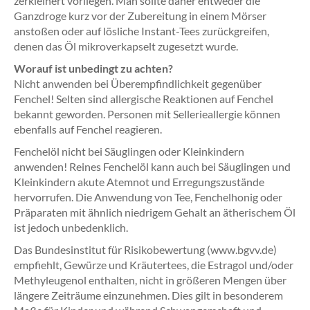
zerkleinert vorliegen. Man sollte daher entweder die
Ganzdroge kurz vor der Zubereitung in einem Mörser
anstoßen oder auf lösliche Instant-Tees zurückgreifen,
denen das Öl mikroverkapselt zugesetzt wurde.
Worauf ist unbedingt zu achten?
Nicht anwenden bei Überempfindlichkeit gegenüber
Fenchel! Selten sind allergische Reaktionen auf Fenchel
bekannt geworden. Personen mit Sellerieallergie können
ebenfalls auf Fenchel reagieren.
Fenchelöl nicht bei Säuglingen oder Kleinkindern
anwenden! Reines Fenchelöl kann auch bei Säuglingen und
Kleinkindern akute Atemnot und Erregungszustände
hervorrufen. Die Anwendung von Tee, Fenchelhonig oder
Präparaten mit ähnlich niedrigem Gehalt an ätherischem Öl
ist jedoch unbedenklich.
Das Bundesinstitut für Risikobewertung (www.bgvv.de)
empfiehlt, Gewürze und Kräutertees, die Estragol und/oder
Methyleugenol enthalten, nicht in größeren Mengen über
längere Zeiträume einzunehmen. Dies gilt in besonderem