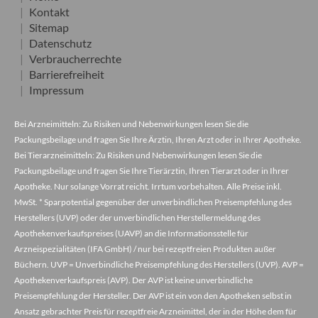
Kontakt
Sitemap
Datenschutz
Verbraucherrechte
Barrierefreiheit
Impressum
Bei Arzneimitteln: Zu Risiken und Nebenwirkungen lesen Sie die
Packungsbeilage und fragen Sie Ihre Ärztin, Ihren Arzt oder in Ihrer Apotheke.
Bei Tierarzneimitteln: Zu Risiken und Nebenwirkungen lesen Sie die
Packungsbeilage und fragen Sie Ihre Tierärztin, Ihren Tierarzt oder in Ihrer
Apotheke. Nur solange Vorrat reicht. Irrtum vorbehalten. Alle Preise inkl.
MwSt. * Sparpotential gegenüber der unverbindlichen Preisempfehlung des
Herstellers (UVP) oder der unverbindlichen Herstellermeldung des
Apothekenverkaufspreises (UAVP) an die Informationsstelle für
Arzneispezialitäten (IFA GmbH) / nur bei rezeptfreien Produkten außer
Büchern. UVP = Unverbindliche Preisempfehlung des Herstellers (UVP). AVP =
Apothekenverkaufspreis (AVP). Der AVP ist keine unverbindliche
Preisempfehlung der Hersteller. Der AVP ist ein von den Apotheken selbst in
Ansatz gebrachter Preis für rezeptfreie Arzneimittel, der in der Höhe dem für