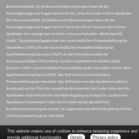
Bei Arzneimitteln: Zu Risiken und Nebenwirkungen lesen Sie die
Packungsbeilage und fragen Sie Ihre Ärztin, Ihren Arzt oder in Ihrer Apotheke.
Bei Tierarzneimitteln: Zu Risiken und Nebenwirkungen lesen Sie die
Packungsbeilage und fragen Sie Ihre Tierärztin, Ihren Tierarzt oder in Ihrer
Apotheke. Nur solange Vorrat reicht. Irrtum vorbehalten. Alle Preise inkl.
MwSt. * Sparpotential gegenüber der unverbindlichen Preisempfehlung des
Herstellers (UVP) oder der unverbindlichen Herstellermeldung des
Apothekenverkaufspreises (UAVP) an die Informationsstelle für
Arzneispezialitäten (IFA GmbH) / nur bei rezeptfreien Produkten außer
Büchern. UVP = Unverbindliche Preisempfehlung des Herstellers (UVP). AVP =
Apothekenverkaufspreis (AVP). Der AVP ist keine unverbindliche
Preisempfehlung der Hersteller. Der AVP ist ein von den Apotheken selbst in
Ansatz gebrachter Preis für rezeptfreie Arzneimittel, der in der Höhe dem für
Apotheken verbindlichen Arzneimittel Abgabepreis entspricht, zu dem eine
Apotheke in bestimmten Fällen das Produkt mit der gesetzlichen
Krankenversicherung abrechnet. Im Gegensatz zum AVP ist die gebräuchliche
UVP eine Empfehlung der Hersteller.
This website makes use of cookies to enhance browsing experience and
provide additional functionality.
Details
Privacy policy