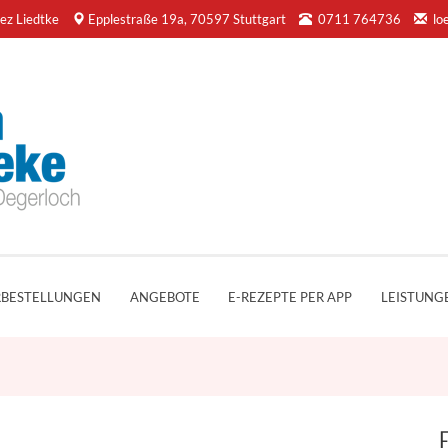
ez Liedtke
Epplestraße 19a, 70597 Stuttgart
0711 764736
lo
BESTELLUNGEN
ANGEBOTE
E-REZEPTE PER APP
LEISTUNG
F