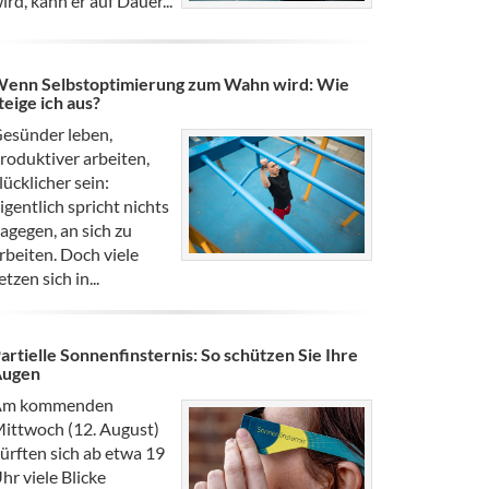
ird, kann er auf Dauer...
enn Selbstoptimierung zum Wahn wird: Wie
teige ich aus?
esünder leben,
roduktiver arbeiten,
lücklicher sein:
igentlich spricht nichts
agegen, an sich zu
rbeiten. Doch viele
etzen sich in...
artielle Sonnenfinsternis: So schützen Sie Ihre
Augen
Am kommenden
ittwoch (12. August)
ürften sich ab etwa 19
hr viele Blicke