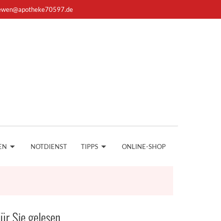
ewen@apotheke70597.de
EN
NOTDIENST
TIPPS
ONLINE-SHOP
ür Sie gelesen