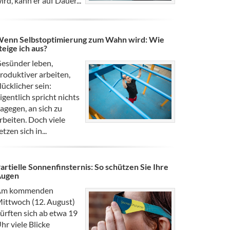
ird, kann er auf Dauer...
enn Selbstoptimierung zum Wahn wird: Wie
teige ich aus?
esünder leben,
roduktiver arbeiten,
lücklicher sein:
igentlich spricht nichts
agegen, an sich zu
rbeiten. Doch viele
etzen sich in...
artielle Sonnenfinsternis: So schützen Sie Ihre
Augen
Am kommenden
ittwoch (12. August)
ürften sich ab etwa 19
hr viele Blicke