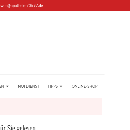
ewen@apotheke70597.de
EN
NOTDIENST
TIPPS
ONLINE-SHOP
ür Sie gelesen