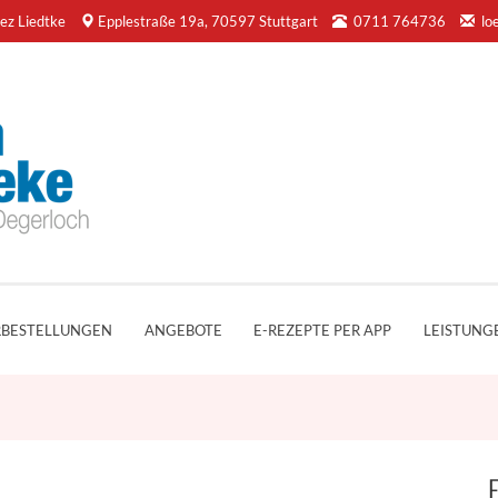
ez Liedtke
Epplestraße 19a, 70597 Stuttgart
0711 764736
lo
BESTELLUNGEN
ANGEBOTE
E-REZEPTE PER APP
LEISTUNG
F