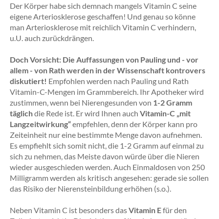
Der Körper habe sich demnach mangels Vitamin C seine
eigene Arteriosklerose geschaffen! Und genau so könne
man Arteriosklerose mit reichlich Vitamin C verhindern,
u.U. auch zurückdrängen.
Doch Vorsicht: Die Auffassungen von Pauling und - vor
allem - von Rath werden in der Wissenschaft kontrovers
diskutiert!
Empfohlen werden nach Pauling und Rath
Vitamin-C-Mengen im Grammbereich. Ihr Apotheker wird
zustimmen, wenn bei Nierengesunden von
1-2 Gramm
täglich
die Rede ist. Er wird Ihnen auch
Vitamin-C „mit
Langzeitwirkung“
empfehlen, denn der Körper kann pro
Zeiteinheit nur eine bestimmte Menge davon aufnehmen.
Es empfiehlt sich somit nicht, die 1-2 Gramm auf einmal zu
sich zu nehmen, das Meiste davon würde über die Nieren
wieder ausgeschieden werden. Auch Einmaldosen von 250
Milligramm werden als kritisch angesehen: gerade sie sollen
das Risiko der Nierensteinbildung erhöhen (s.o.).
Neben Vitamin C ist besonders das
Vitamin E
für den