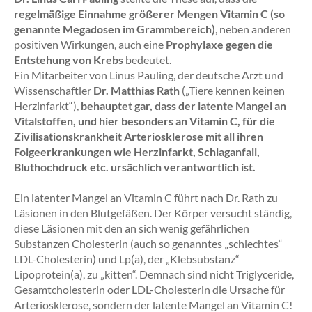
regelmäßige Einnahme größerer Mengen Vitamin C (so
genannte Megadosen im Grammbereich)
, neben anderen
positiven Wirkungen, auch eine
Prophylaxe gegen die
Entstehung von Krebs
bedeutet.
Ein Mitarbeiter von Linus Pauling, der deutsche Arzt und
Wissenschaftler
Dr. Matthias Rath
(„Tiere kennen keinen
Herzinfarkt“),
behauptet gar, dass der latente Mangel an
Vitalstoffen, und hier besonders an Vitamin C, für die
Zivilisationskrankheit Arteriosklerose mit all ihren
Folgeerkrankungen wie Herzinfarkt, Schlaganfall,
Bluthochdruck etc. ursächlich verantwortlich ist.
Ein latenter Mangel an Vitamin C führt nach Dr. Rath zu
Läsionen in den Blutgefäßen. Der Körper versucht ständig,
diese Läsionen mit den an sich wenig gefährlichen
Substanzen Cholesterin (auch so genanntes „schlechtes“
LDL-Cholesterin) und Lp(a), der „Klebsubstanz“
Lipoprotein(a), zu „kitten“. Demnach sind nicht Triglyceride,
Gesamtcholesterin oder LDL-Cholesterin die Ursache für
Arteriosklerose, sondern der latente Mangel an Vitamin C!