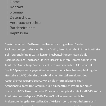
Home
Kontakt
Sitemap
Datenschutz
Verbraucherrechte
Barrierefreiheit
Impressum
Bei Arzneimitteln: Zu Risiken und Nebenwirkungen lesen Sie die
Packungsbeilage und fragen Sie Ihre Ärztin, Ihren Arzt oder in Ihrer Apotheke.
Bei Tierarzneimitteln: Zu Risiken und Nebenwirkungen lesen Sie die
Packungsbeilage und fragen Sie Ihre Tierärztin, Ihren Tierarzt oder in Ihrer
Apotheke. Nur solange Vorrat reicht. Irrtum vorbehalten. Alle Preise inkl.
MwSt. * Sparpotential gegenüber der unverbindlichen Preisempfehlung des
Herstellers (UVP) oder der unverbindlichen Herstellermeldung des
Apothekenverkaufspreises (UAVP) an die Informationsstelle für
Arzneispezialitäten (IFA GmbH) / nur bei rezeptfreien Produkten außer
Büchern. UVP = Unverbindliche Preisempfehlung des Herstellers (UVP). AVP =
Apothekenverkaufspreis (AVP). Der AVP ist keine unverbindliche
Preisempfehlung der Hersteller. Der AVP ist ein von den Apotheken selbst in