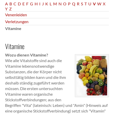
A
B
C
D
E
F
G
H
I
J
K
L
M
N
O
P
Q
R
S
T
U
V
W
X
Y
Z
Venenleiden
Verletzungen
Vitamine
Vitamine
Wozu dienen Vitamine?
Wie alle Vitalstoffe sind auch die
Vitamine lebensnotwendige
Substanzen, die der Körper nicht
selbsttätig bilden kann und die ihm
deshalb ständig zugeführt werden
müssen. Die ersten untersuchten
Vitamine waren organische
Stickstoffverbindungen; aus den
Begriffen "Vita" (lateinisch: Leben) und "Amin" (Hinweis auf
eine organische Stickstoffverbindung) setzt sich "Vitamin"