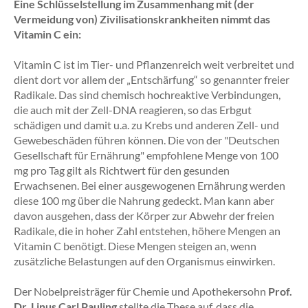
Eine Schlüsselstellung im Zusammenhang mit (der
Vermeidung von) Zivilisationskrankheiten nimmt das
Vitamin C ein:
Vitamin C ist im Tier- und Pflanzenreich weit verbreitet und
dient dort vor allem der „Entschärfung“ so genannter freier
Radikale. Das sind chemisch hochreaktive Verbindungen,
die auch mit der Zell-DNA reagieren, so das Erbgut
schädigen und damit u.a. zu Krebs und anderen Zell- und
Gewebeschäden führen können. Die von der "Deutschen
Gesellschaft für Ernährung" empfohlene Menge von 100
mg pro Tag gilt als Richtwert für den gesunden
Erwachsenen. Bei einer ausgewogenen Ernährung werden
diese 100 mg über die Nahrung gedeckt. Man kann aber
davon ausgehen, dass der Körper zur Abwehr der freien
Radikale, die in hoher Zahl entstehen, höhere Mengen an
Vitamin C benötigt. Diese Mengen steigen an, wenn
zusätzliche Belastungen auf den Organismus einwirken.
Der Nobelpreisträger für Chemie und Apothekersohn
Prof.
Dr. Linus Carl Pauling
stellte die These auf, dass die