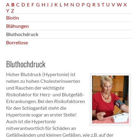
A
B
C
D
E
F
G
H
I
J
K
L
M
N
O
P
Q
R
S
T
U
V
W
X
Y
Z
Biotin
Blähungen
Bluthochdruck
Borreliose
Bluthochdruck
Hoher Blutdruck (Hypertonie) ist
neben zu hohen Cholesterinwerten
und Rauchen der wichtigste
Risikofaktor für Herz- und Blutgefäß-
Erkrankungen. Bei den Risikofaktoren
für den Schlaganfall steht die
Hypertonie sogar an erster Stelle!
Auch ist die Hypertonie
mitverantwortlich für Schäden an
Gefäßwänden und kleinen Gefäßen, wie z.B. auf der