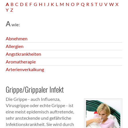
A
B
C
D
E
F
G
H
I
J
K
L
M
N
O
P
Q
R
S
T
U
V
W
X
Y
Z
A
wie:
Abnehmen
Allergien
Angstkrankheiten
Aromatherapie
Arterienverkalkung
Grippe/Grippaler Infekt
Die Grippe - auch Influenza,
Virusgrippe oder echte Grippe - ist
eine meist epidemisch auftretende,
sehr ansteckende und gefährliche
Infektionskrankheit. Sie wird durch