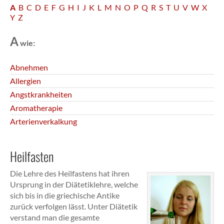
A
B
C
D
E
F
G
H
I
J
K
L
M
N
O
P
Q
R
S
T
U
V
W
X
Y
Z
A
wie:
Abnehmen
Allergien
Angstkrankheiten
Aromatherapie
Arterienverkalkung
Heilfasten
Die Lehre des Heilfastens hat ihren
Ursprung in der Diätetiklehre, welche
sich bis in die griechische Antike
zurück verfolgen lässt. Unter Diätetik
verstand man die gesamte