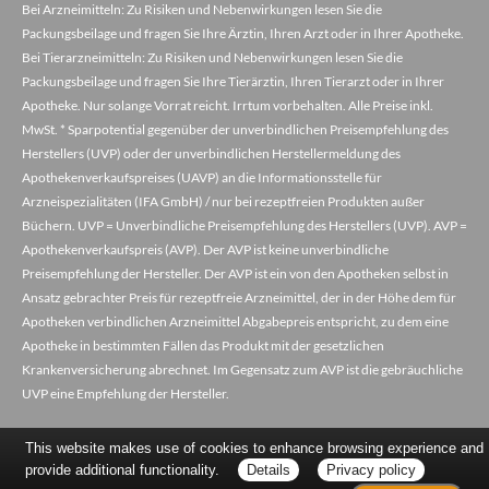
Bei Arzneimitteln: Zu Risiken und Nebenwirkungen lesen Sie die
Packungsbeilage und fragen Sie Ihre Ärztin, Ihren Arzt oder in Ihrer Apotheke.
Bei Tierarzneimitteln: Zu Risiken und Nebenwirkungen lesen Sie die
Packungsbeilage und fragen Sie Ihre Tierärztin, Ihren Tierarzt oder in Ihrer
Apotheke. Nur solange Vorrat reicht. Irrtum vorbehalten. Alle Preise inkl.
MwSt. * Sparpotential gegenüber der unverbindlichen Preisempfehlung des
Herstellers (UVP) oder der unverbindlichen Herstellermeldung des
Apothekenverkaufspreises (UAVP) an die Informationsstelle für
Arzneispezialitäten (IFA GmbH) / nur bei rezeptfreien Produkten außer
Büchern. UVP = Unverbindliche Preisempfehlung des Herstellers (UVP). AVP =
Apothekenverkaufspreis (AVP). Der AVP ist keine unverbindliche
Preisempfehlung der Hersteller. Der AVP ist ein von den Apotheken selbst in
Ansatz gebrachter Preis für rezeptfreie Arzneimittel, der in der Höhe dem für
Apotheken verbindlichen Arzneimittel Abgabepreis entspricht, zu dem eine
Apotheke in bestimmten Fällen das Produkt mit der gesetzlichen
Krankenversicherung abrechnet. Im Gegensatz zum AVP ist die gebräuchliche
UVP eine Empfehlung der Hersteller.
This website makes use of cookies to enhance browsing experience and
provide additional functionality.
Details
Privacy policy