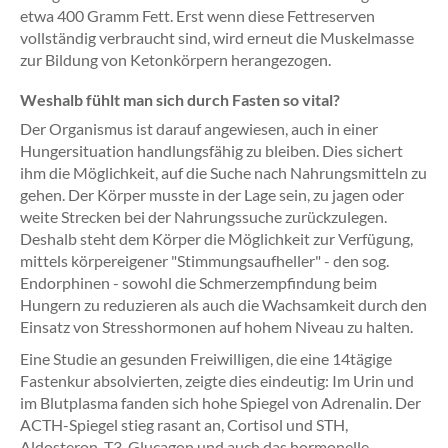
etwa 400 Gramm Fett. Erst wenn diese Fettreserven
vollständig verbraucht sind, wird erneut die Muskelmasse
zur Bildung von Ketonkörpern herangezogen.
Weshalb fühlt man sich durch Fasten so vital?
Der Organismus ist darauf angewiesen, auch in einer
Hungersituation handlungsfähig zu bleiben. Dies sichert
ihm die Möglichkeit, auf die Suche nach Nahrungsmitteln zu
gehen. Der Körper musste in der Lage sein, zu jagen oder
weite Strecken bei der Nahrungssuche zurückzulegen.
Deshalb steht dem Körper die Möglichkeit zur Verfügung,
mittels körpereigener "Stimmungsaufheller" - den sog.
Endorphinen - sowohl die Schmerzempfindung beim
Hungern zu reduzieren als auch die Wachsamkeit durch den
Einsatz von Stresshormonen auf hohem Niveau zu halten.
Eine Studie an gesunden Freiwilligen, die eine 14tägige
Fastenkur absolvierten, zeigte dies eindeutig: Im Urin und
im Blutplasma fanden sich hohe Spiegel von Adrenalin. Der
ACTH-Spiegel stieg rasant an, Cortisol und STH,
Aldosteron, T3, Glucagon und auch das hormonelle