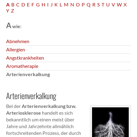
A
B
C
D
E
F
G
H
I
J
K
L
M
N
O
P
Q
R
S
T
U
V
W
X
Y
Z
A
wie:
Abnehmen
Allergien
Angstkrankheiten
Aromatherapie
Arterienverkalkung
Arterienverkalkung
Bei der
Arterienverkalkung bzw.
Arteriosklerose
handelt es sich
bekanntlich um einen meist über
Jahre und Jahrzehnte allmählich
fortschreitenden Prozess, der durch