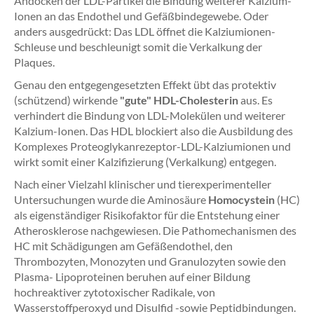
Andocken der LDL-Partikel die Bindung weiterer Kalzium-
Ionen an das Endothel und Gefäßbindegewebe. Oder
anders ausgedrückt: Das LDL öffnet die Kalziumionen-
Schleuse und beschleunigt somit die Verkalkung der
Plaques.
Genau den entgegengesetzten Effekt übt das protektiv
(schützend) wirkende
"gute" HDL-Cholesterin
aus. Es
verhindert die Bindung von LDL-Molekülen und weiterer
Kalzium-Ionen. Das HDL blockiert also die Ausbildung des
Komplexes Proteoglykanrezeptor-LDL-Kalziumionen und
wirkt somit einer Kalzifizierung (Verkalkung) entgegen.
Nach einer Vielzahl klinischer und tierexperimenteller
Untersuchungen wurde die Aminosäure
Homocystein
(HC)
als eigenständiger Risikofaktor für die Entstehung einer
Atherosklerose nachgewiesen. Die Pathomechanismen des
HC mit Schädigungen am Gefäßendothel, den
Thrombozyten, Monozyten und Granulozyten sowie den
Plasma- Lipoproteinen beruhen auf einer Bildung
hochreaktiver zytotoxischer Radikale, von
Wasserstoffperoxyd und Disulfid -sowie Peptidbindungen.