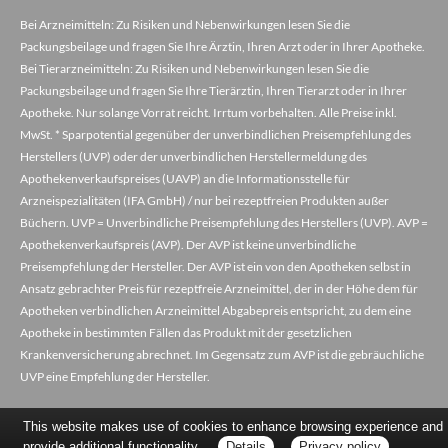
Bei Arzneimitteln: Zu Risiken und Nebenwirkungen lesen Sie die
Packungsbeilage und fragen Sie Ihre Ärztin, Ihren Arzt oder in Ihrer Apotheke.
Bei Tierarzneimitteln: Zu Risiken und Nebenwirkungen lesen Sie die
Packungsbeilage und fragen Sie Ihre Tierärztin, Ihren Tierarzt oder in Ihrer
Apotheke. Nur solange Vorrat reicht. Irrtum vorbehalten. Alle Preise inkl.
MwSt. * Sparpotential gegenüber der unverbindlichen Preisempfehlung des
Herstellers (UVP) oder der unverbindlichen Herstellermeldung des
Apothekenverkaufspreises (UAVP) an die Informationsstelle für
Arzneispezialitäten (IFA GmbH) / nur bei rezeptfreien Produkten außer
Büchern. UVP = Unverbindliche Preisempfehlung des Herstellers (UVP). AVP =
Apothekenverkaufspreis (AVP). Der AVP ist keine unverbindliche
Preisempfehlung der Hersteller. Der AVP ist ein von den Apotheken selbst in
Ansatz gebrachter Preis für rezeptfreie Arzneimittel, der in der Höhe dem für
Apotheken verbindlichen Arzneimittel Abgabepreis entspricht, zu dem eine
Apotheke in bestimmten Fällen das Produkt mit der gesetzlichen
Krankenversicherung abrechnet. Im Gegensatz zum AVP ist die gebräuchliche
UVP eine Empfehlung der Hersteller.
This website makes use of cookies to enhance browsing experience and
provide additional functionality.
Details
Privacy policy