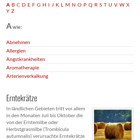
A
B
C
D
E
F
G
H
I
J
K
L
M
N
O
P
Q
R
S
T
U
V
W
X
Y
Z
A
wie:
Abnehmen
Allergien
Angstkrankheiten
Aromatherapie
Arterienverkalkung
Erntekrätze
In ländlichen Gebieten tritt vor allem
in den Monaten Juli bis Oktober die
von der Erntemilbe oder
Herbstgrasmilbe (Trombicula
autumnalis) verursachte Erntekrätze