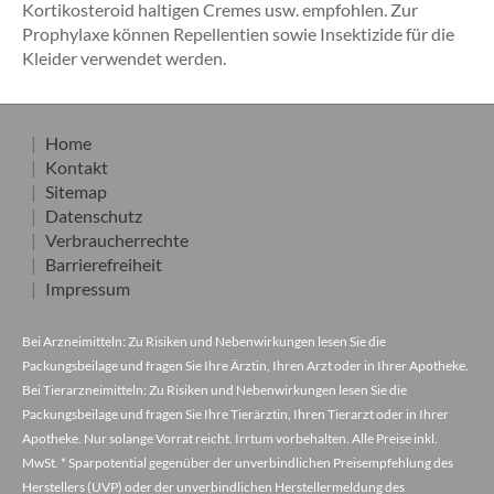
Kortikosteroid haltigen Cremes usw. empfohlen. Zur
Prophylaxe können Repellentien sowie Insektizide für die
Kleider verwendet werden.
Home
Kontakt
Sitemap
Datenschutz
Verbraucherrechte
Barrierefreiheit
Impressum
Bei Arzneimitteln: Zu Risiken und Nebenwirkungen lesen Sie die
Packungsbeilage und fragen Sie Ihre Ärztin, Ihren Arzt oder in Ihrer Apotheke.
Bei Tierarzneimitteln: Zu Risiken und Nebenwirkungen lesen Sie die
Packungsbeilage und fragen Sie Ihre Tierärztin, Ihren Tierarzt oder in Ihrer
Apotheke. Nur solange Vorrat reicht. Irrtum vorbehalten. Alle Preise inkl.
MwSt. * Sparpotential gegenüber der unverbindlichen Preisempfehlung des
Herstellers (UVP) oder der unverbindlichen Herstellermeldung des