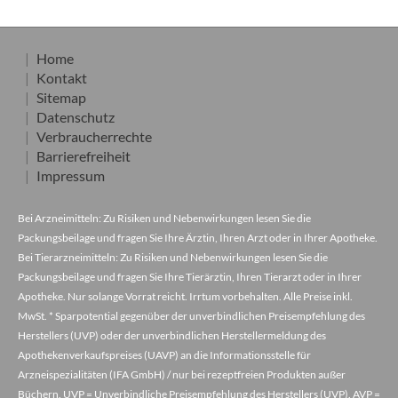
Home
Kontakt
Sitemap
Datenschutz
Verbraucherrechte
Barrierefreiheit
Impressum
Bei Arzneimitteln: Zu Risiken und Nebenwirkungen lesen Sie die
Packungsbeilage und fragen Sie Ihre Ärztin, Ihren Arzt oder in Ihrer Apotheke.
Bei Tierarzneimitteln: Zu Risiken und Nebenwirkungen lesen Sie die
Packungsbeilage und fragen Sie Ihre Tierärztin, Ihren Tierarzt oder in Ihrer
Apotheke. Nur solange Vorrat reicht. Irrtum vorbehalten. Alle Preise inkl.
MwSt. * Sparpotential gegenüber der unverbindlichen Preisempfehlung des
Herstellers (UVP) oder der unverbindlichen Herstellermeldung des
Apothekenverkaufspreises (UAVP) an die Informationsstelle für
Arzneispezialitäten (IFA GmbH) / nur bei rezeptfreien Produkten außer
Büchern. UVP = Unverbindliche Preisempfehlung des Herstellers (UVP). AVP =