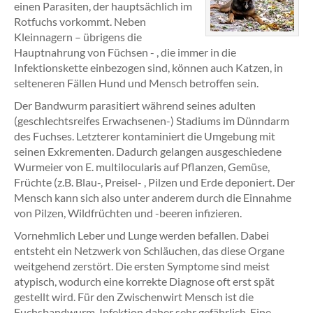
einen Parasiten, der hauptsächlich im
Rotfuchs vorkommt. Neben
Kleinnagern – übrigens die
Hauptnahrung von Füchsen - , die immer in die
Infektionskette einbezogen sind, können auch Katzen, in
selteneren Fällen Hund und Mensch betroffen sein.
Der Bandwurm parasitiert während seines adulten
(geschlechtsreifes Erwachsenen-) Stadiums im Dünndarm
des Fuchses. Letzterer kontaminiert die Umgebung mit
seinen Exkrementen. Dadurch gelangen ausgeschiedene
Wurmeier von E. multilocularis auf Pflanzen, Gemüse,
Früchte (z.B. Blau-, Preisel- , Pilzen und Erde deponiert. Der
Mensch kann sich also unter anderem durch die Einnahme
von Pilzen, Wildfrüchten und -beeren infizieren.
Vornehmlich Leber und Lunge werden befallen. Dabei
entsteht ein Netzwerk von Schläuchen, das diese Organe
weitgehend zerstört. Die ersten Symptome sind meist
atypisch, wodurch eine korrekte Diagnose oft erst spät
gestellt wird. Für den Zwischenwirt Mensch ist die
Fuchsbandwurm-Infektion daher sehr gefährlich. Eine