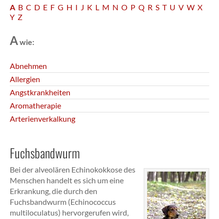
A
B
C
D
E
F
G
H
I
J
K
L
M
N
O
P
Q
R
S
T
U
V
W
X
Y
Z
A
wie:
Abnehmen
Allergien
Angstkrankheiten
Aromatherapie
Arterienverkalkung
Fuchsbandwurm
Bei der alveolären Echinokokkose des
Menschen handelt es sich um eine
Erkrankung, die durch den
Fuchsbandwurm (Echinococcus
multiloculatus) hervorgerufen wird,