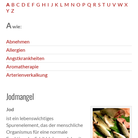
A
B
C
D
E
F
G
H
I
J
K
L
M
N
O
P
Q
R
S
T
U
V
W
X
Y
Z
A
wie:
Abnehmen
Allergien
Angstkrankheiten
Aromatherapie
Arterienverkalkung
Jodmangel
Jod
ist ein lebenswichtiges
Spurenelement, das der menschliche
Organismus für eine normale