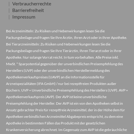
Verbraucherrechte
Barrierefreiheit
Impressum
Bei Arzneimitteln: Zu Risiken und Nebenwirkungen lesen Sie die
Packungsbeilage und fragen Sie Ihre Ärztin, Ihren Arzt oder in Ihrer Apotheke.
Bei Tierarzneimitteln: Zu Risiken und Nebenwirkungen lesen Sie die
Packungsbeilage und fragen Sie Ihre Tierärztin, Ihren Tierarzt oder in Ihrer
Apotheke. Nur solange Vorrat reicht. Irrtum vorbehalten. Alle Preise inkl.
MwSt. * Sparpotential gegenüber der unverbindlichen Preisempfehlung des
Herstellers (UVP) oder der unverbindlichen Herstellermeldung des
Apothekenverkaufspreises (UAVP) an die Informationsstelle für
Arzneispezialitäten (IFA GmbH) / nur bei rezeptfreien Produkten außer
Büchern. UVP = Unverbindliche Preisempfehlung des Herstellers (UVP). AVP =
Apothekenverkaufspreis (AVP). Der AVP ist keine unverbindliche
Preisempfehlung der Hersteller. Der AVP ist ein von den Apotheken selbst in
Ansatz gebrachter Preis für rezeptfreie Arzneimittel, der in der Höhe dem für
Apotheken verbindlichen Arzneimittel Abgabepreis entspricht, zu dem eine
Apotheke in bestimmten Fällen das Produkt mit der gesetzlichen
Krankenversicherung abrechnet. Im Gegensatz zum AVP ist die gebräuchliche